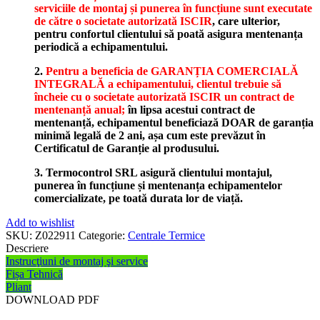
serviciile de montaj și punerea în funcțiune sunt executate
de către o societate autorizată ISCIR
, care ulterior,
pentru confortul clientului să poată asigura mentenanța
periodică a echipamentului.
2.
Pentru a beneficia de GARANȚIA COMERCIALĂ
INTEGRALĂ a echipamentului, clientul trebuie să
încheie cu o societate autorizată ISCIR un contract de
mentenanță anual;
în lipsa acestui contract de
mentenanță, echipamentul beneficiază DOAR de garanția
minimă legală de 2 ani, așa cum este prevăzut în
Certificatul de Garanție al produsului.
3. Termocontrol SRL asigură clientului montajul,
punerea în funcțiune și mentenanța echipamentelor
comercializate, pe toată durata lor de viață.
Add to wishlist
SKU:
Z022911
Categorie:
Centrale Termice
Descriere
Instrucţiuni de montaj şi service
Fișa Tehnică
Pliant
DOWNLOAD PDF