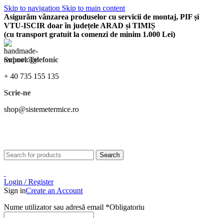
Skip to navigation
Skip to main content
Asigurăm vânzarea produselor cu servicii de montaj, PIF și
VTU-ISCIR doar în județele ARAD și TIMIȘ
(cu transport gratuit la comenzi de minim 1.000 Lei)
Suport Telefonic
+ 40 735 155 135
Scrie-ne
shop@sistemetermice.ro
Asigurăm vânzarea produselor cu servicii de montaj, PIF și VTU-ISCIR doar în județele
Arad și Timiș (cu transport gratuit la comenzi de minim 1.000 Lei)
Search
Login / Register
Sign in
Create an Account
Nume utilizator sau adresă email
*
Obligatoriu