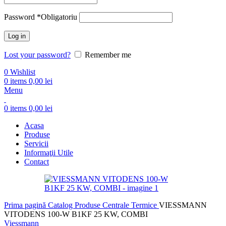
Password
*
Obligatoriu
Log in
Lost your password?
Remember me
0
Wishlist
0
items
0,00
lei
Menu
0
items
0,00
lei
Acasa
Produse
Servicii
Informaţii Utile
Contact
Prima pagină
Catalog Produse
Centrale Termice
VIESSMANN
VITODENS 100-W B1KF 25 KW, COMBI
Viessmann