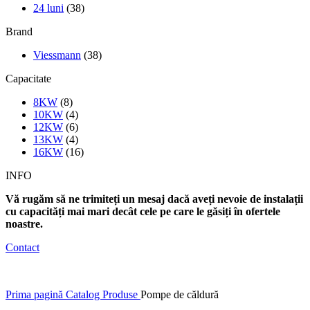
24 luni
(38)
Brand
Viessmann
(38)
Capacitate
8KW
(8)
10KW
(4)
12KW
(6)
13KW
(4)
16KW
(16)
INFO
V
ă rugăm să ne trimiteți un mesaj
dacă aveți nevoie de instalații
cu capacit
ăți mai mari decât cele pe care le găsiți în ofertele
noastre.
Contact
Prima pagină
Catalog Produse
Pompe de căldură