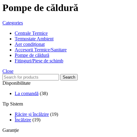
Pompe de căldură
Categories
Centrale Termice
Termostate Ambient
Aer condiționat
Accesorii Termice/Sanitare
Pompe de căldură
Fitinguri/Piese de schimb
Close
Search
Disponibilitate
La comandă
(38)
Tip Sistem
Răcire și încălzire
(19)
Încălzire
(19)
Garanție