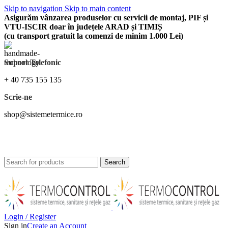
Skip to navigation
Skip to main content
Asigurăm vânzarea produselor cu servicii de montaj, PIF și
VTU-ISCIR doar în județele ARAD și TIMIȘ
(cu transport gratuit la comenzi de minim 1.000 Lei)
Suport Telefonic
+ 40 735 155 135
Scrie-ne
shop@sistemetermice.ro
Asigurăm vânzarea produselor cu servicii de montaj, PIF și VTU-ISCIR doar în județele
Arad și Timiș (cu transport gratuit la comenzi de minim 1.000 Lei)
Search
Login / Register
Sign in
Create an Account