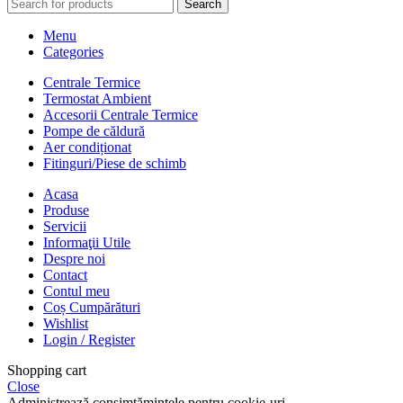
Search
Menu
Categories
Centrale Termice
Termostat Ambient
Accesorii Centrale Termice
Pompe de căldură
Aer condiționat
Fitinguri/Piese de schimb
Acasa
Produse
Servicii
Informaţii Utile
Despre noi
Contact
Contul meu
Coș Cumpărături
Wishlist
Login / Register
Shopping cart
Close
Administrează consimțămintele pentru cookie-uri